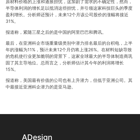
原材料价格的上涨和通胀担忧，这加剧了需求的不确定性，然而，
半导体利润的增长足以抵消这些担忧，并引领这家科技巨头的季度
盈利增长。分析师还预计，未来12个月该公司股价的涨幅将接近
31%。
报道称，紧随三星之后的是中国的阿里巴巴和腾讯。
最后，在亚洲科企市场重量级类别中潜力排名最后的台积电，上半
年的涨幅为11%，预计未来12个月仍将上涨26%。在材料短缺导致
的危机使行业更加脆弱的背景下，这家全球最大的半导体制造商巩
固了其主导地位。总而言之，分析师估计其今年的利润将增长
15%。
报道称，美国最有价值的公司也有上升潜力，但低于亚洲公司。其
中最接近亚洲科企潜力的是亚马逊。
ADesign